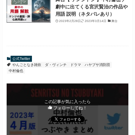
劇中に出てくる宮沢賢治の作品や
用語 説明（ネタバレあり）
2023年2月28日
2023年3月14日
舞台
公式Twitter
やんごとなき雑炊
ダ・ヴィンチ
ドラマ
ハヤブサ消防団
中村倫也
この記事が気に入ったら
フォローしてね！