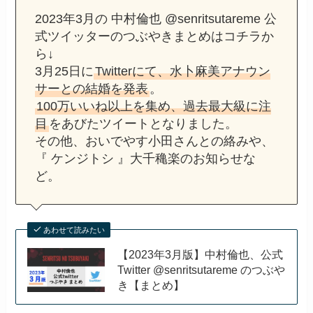
2023年3月の 中村倫也 @senritsutareme 公
式ツイッターのつぶやきまとめはコチラか
ら↓
3月25日に
Twitterにて、水卜麻美アナウン
サーとの結婚を発表
。
100万いいね以上を集め、過去最大級に注
目
をあびたツイートとなりました。
その他、おいでやす小田さんとの絡みや、
『 ケンジトシ 』大千穐楽のお知らせな
ど。
あわせて読みたい
【2023年3月版】中村倫也、公式
Twitter @senritsutareme のつぶや
き【まとめ】