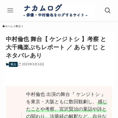
ホーム
舞台
中村倫也 舞台【 ケンジトシ 】考察 と
大千穐楽ぷちレポート ／ あらすじ と
ネタバレあり
2023年3月14日
舞台
中村倫也 出演の舞台『 ケンジトシ 』
を東京・大阪ともに数回観劇し、
感じ
たことや考察、宮沢賢治の童話や詩と
の関わり、法華経の解釈など、自分な