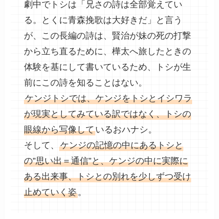
劇中でトシは「兄さの詩は全部覚えてい
る。とくに青森挽歌は大好きだ」と言う
が、この長編の詩は、賢治が妹の死の打撃
から立ち直るために、樺太へ旅したときの
体験を基にして書いているため、トシが生
前にこの詩を知ることはない。
ケンジトシでは、ケンジをトシとイシワラ
が現実としてみている訳ではなく、トシの
眼線から写像して
いるおハナシ。
そして、
ケンジの記憶の中にあるトシと
の”思い出＝通信”と、ケンジの中に実際に
ある出来事、トシとの別れを少しずつ受け
止めていく姿
。