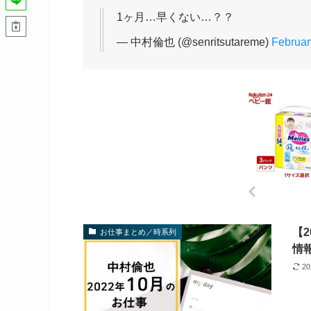
1ヶ月…早くない…？？
— 中村倫也 (@senritsutareme)
Februar
【
お仕事まとめ／時系列
情
2