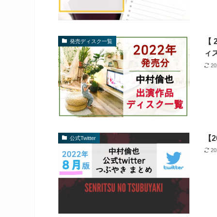
【
発売ディスク一覧
ィ
2
【2
公式Twitter
2