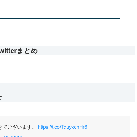
itterまとめ
せ
きでございます。
https://t.co/TxuykchHr6