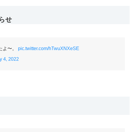
らせ
たよ〜。
pic.twitter.com/hTwuXNXeSE
y 4, 2022