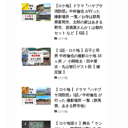
【ロケ地】ドラマ『ハヤブサ
消防団』中村倫也 が行った
撮影場所 一覧／お寺は群馬
県富岡市、太郎の家はあきる
野市、居酒屋さんかくは都内
セット など【 6話 】
ロケ地
【 1話・ロケ地 】石子と羽
男 中村倫也の撮影ロケ地 18
ヶ所 ／ 小関裕太・田中要
次・丸山智己ゲスト回【 確
定版 】
ロケ地
【 ロケ地 】ドラマ『ハヤブ
サ消防団』1話／中村倫也 が
行った 撮影場所 一覧（群馬
県、あきる野市他）
ロケ地
【 ロケ地巡り 】舞台『 ケン