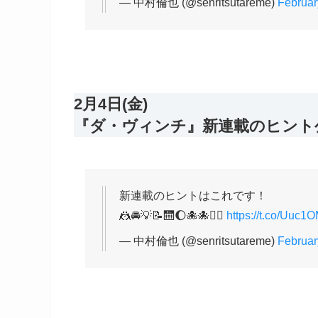
— 中村倫也 (@senritsutareme)
Februar
2月4日(金)
『ダ・ヴィンチ』新連載のヒント
新連載のヒントはこれです！
🤼🚘💡📝🛗🌔🐙🐙👯‍♂️
https://t.co/Uuc1
— 中村倫也 (@senritsutareme)
Februar