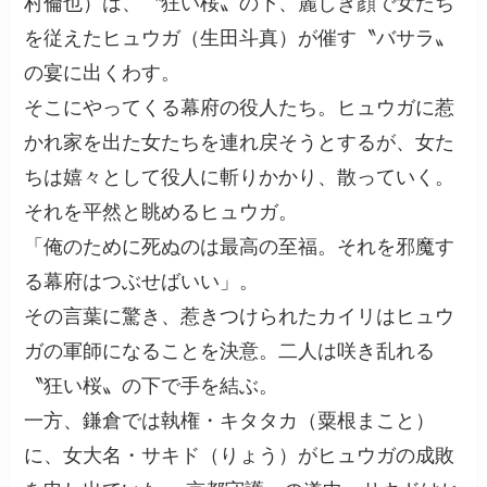
村倫也）は、〝狂い桜〟の下、麗しき顔で女たち
を従えたヒュウガ（生田斗真）が催す〝バサラ〟
の宴に出くわす。
そこにやってくる幕府の役人たち。ヒュウガに惹
かれ家を出た女たちを連れ戻そうとするが、女た
ちは嬉々として役人に斬りかかり、散っていく。
それを平然と眺めるヒュウガ。
「俺のために死ぬのは最高の至福。それを邪魔す
る幕府はつぶせばいい」。
その言葉に驚き、惹きつけられたカイリはヒュウ
ガの軍師になることを決意。二人は咲き乱れる
〝狂い桜〟の下で手を結ぶ。
一方、鎌倉では執権・キタタカ（粟根まこと）
に、女大名・サキド（りょう）がヒュウガの成敗