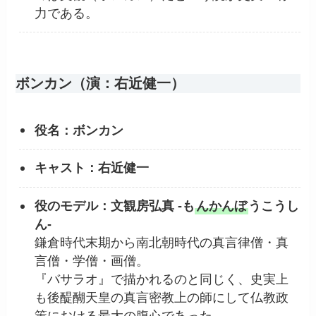
力である。
ボンカン（演：右近健一）
役名：ボンカン
キャスト：右近健一
役のモデル：文観房弘真 -も
んかんぼ
うこうし
ん-
鎌倉時代末期から南北朝時代の真言律僧・真
言僧・学僧・画僧。
『バサラオ』で描かれるのと同じく、史実上
も後醍醐天皇の真言密教上の師にして仏教政