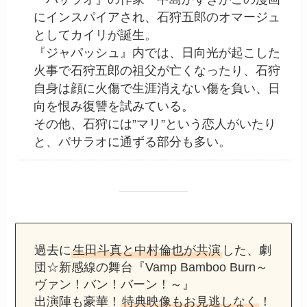
にインスパイアされ、石狩五郎のオマージュ
としてカイリが誕生。
『ジャパッシュ』内では、日向光が起こした
火事で石狩五郎の祖父が亡くなったり、石狩
自身は顔に火傷で生涯消えない傷を負い、日
向を恨み復讐を試みている。
その他、石狩には”マリ”という恋人がいたり
と、バサラオに通ずる部分も多い。
過去に
生田斗真と中村倫也が共演
した、劇
団☆新感線の舞台『Vamp Bamboo Burn～
ヴァン！バン！バーン！～』
出演陣も豪華！
特典映像もお見逃しなく
！