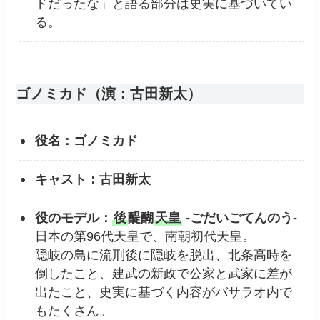
ドだったな」と語る部分は史実に基づいてい
る。
ゴノミカド（演：古田新太）
役名：ゴノミカド
キャスト：古田新太
役のモデル：
後
醍醐
天皇
-ごだいごてんのう-
日本の第96代天皇で、南朝初代天皇。
隠岐の島に流刑後に隠岐を脱出、北条高時を
倒したこと、建武の新政で公家と武家に差が
出たこと、史実に基づく内容がバサラオ内で
もたくさん。