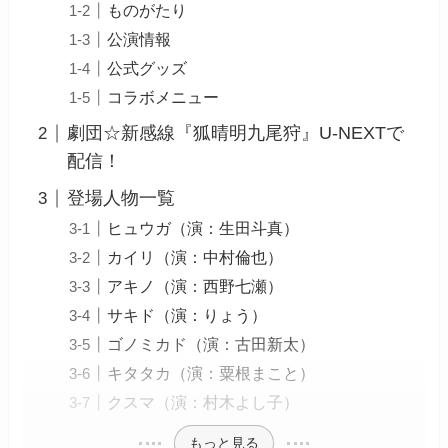
ものがたり
公演情報
公式グッズ
コラボメニュー
劇団☆新感線『狐晴明九尾狩』U-NEXTで
配信！
登場人物一覧
ヒュウガ（演：生田斗真）
カイリ（演：中村倫也）
アキノ（演：西野七瀬）
サキド（演：りょう）
ゴノミカド（演：古田新太）
キタタカ（演：粟根まこと）
クスマ（演：村木よし子）
もっと見る