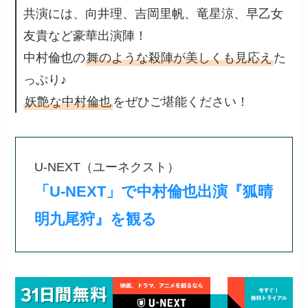
共演には、向井理、吉岡里帆、竜星涼、早乙女
友貴など豪華出演陣！
中村倫也の
舞のような殺陣が美しくも見応え
た
っぷり♪
妖艶な中村倫也
をぜひご堪能ください！
U-NEXT（ユーネクスト）
「U-NEXT」で中村倫也出演『狐晴
明九尾狩』を観る