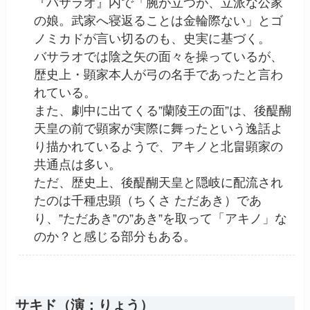
『バサラオ』内で「腕が立つが、立派な公家
の娘。武家へ寝返ることは金輪際ない」とゴ
ノミカドが言い切るのも、史実に基づく。
バサラオでは陰之矢の面々を操っているが、
歴史上・顕家本人が弓の名手であったと言わ
れている。
また、劇中に出てくる”蘭陵王の面”は、後醍醐
天皇の前で顕家が実際に舞ったという逸話よ
り描かれているようで、アキノと北畠顕家の
共通点は多い。
ただ、歴史上、後醍醐天皇と隠岐に配流され
たのは千種忠顕（ちくさ ただあき）であ
り、”ただあき”の”あき”を取って「アキノ」な
のか？と感じる部分もある。
サキド（演：りょう）