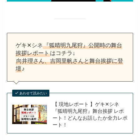
ゲキ✕シネ
『狐晴明九尾狩』公開時の舞台
挨拶レポート
はコチラ↓
向井理さん、吉岡里帆さんと舞台挨拶に登
壇
♪
あわせて読みたい
【 現地レポート 】ゲキ✕シネ
『狐晴明九尾狩』舞台挨拶 レポ
ート！どんなお話したか全力レポ
ート！