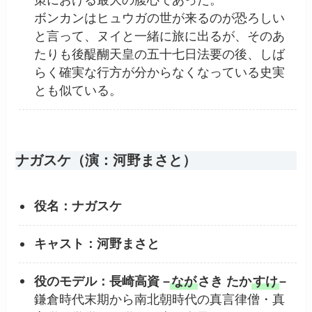
策における最大の腹心であった。
ボンカンはヒュウガの世が来るのが恐ろしい
と言って、ヌイと一緒に旅に出るが、そのあ
たりも後醍醐天皇の五十七日法要の後、しば
らく確実な行方が分からなくなっている史実
とも似ている。
ナガスケ（演：河野まさと）
役名：ナガスケ
キャスト：河野まさと
役のモデル：長崎高資 –
なが
さき たか
すけ
–
鎌倉時代末期から南北朝時代の真言律僧・真