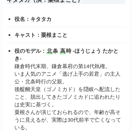
役名：キタタカ
キャスト：粟根まこと
役のモデル：
北
条
高
時 -ほうじょう たかと
き-
鎌倉時代末期、鎌倉幕府の第14代執権。
いま人気のアニメ「逃げ上手の若君」の主人
公・北条時行の父親。
後醍醐天皇（ゴノミカド）を隠岐へ配流した
こと、脱出してきたゴノミカドに追われたり
は史実に基づく。
粟根さんが演じておられるので、年齢が高そ
うに見えるが、実際は30代前半で亡くなって
いる。