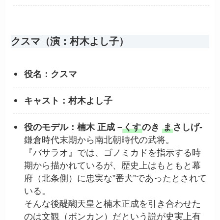
クスマ（演：村木よし子）
役名：クスマ
キャスト：村木よし子
役のモデル：楠木 正成 –
くす
のき
ま
さしげ-
鎌倉時代末期から南北朝時代の武将。
『バサラオ』では、ゴノミカドを指示する時
期から描かれているが、歴史上はもともと幕
府（北条側）に忠実な”番犬”であったとされて
いる。
そんな後醍醐天皇と楠木正成を引き合わせた
のは文観（ボンカン）だという説が史実上有