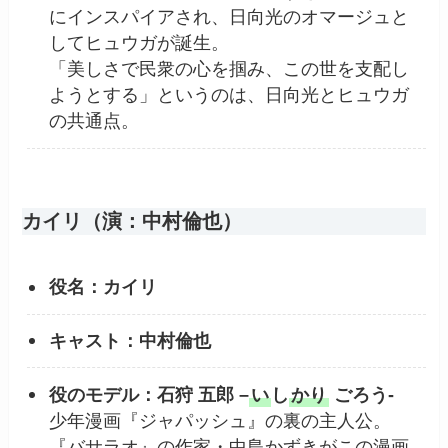
にインスパイアされ、日向光のオマージュと
してヒュウガが誕生。
「美しさで民衆の心を掴み、この世を支配し
ようとする」というのは、日向光とヒュウガ
の共通点。
カイリ（演：中村倫也）
役名：カイリ
キャスト：中村倫也
役のモデル：石狩 五郎 –
い
し
かり
ごろう-
少年漫画『ジャパッシュ』の裏の主人公。
『バサラオ』の作家・中島かずきがこの漫画