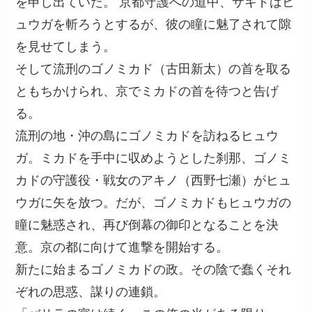
を申し出ていた。 京都守護への道中、サキドはヒ
ュウガを斬ろうとするが、彼の瞳に魅了されて隙
を見せてしまう。
そして流刑のゴノミカド（古田新太）の首を取る
ともちかけられ、京でミカドの首を待つと告げ
る。
流刑の地・沖の島にゴノミカドを訪ねるヒュウ
ガ。ミカドを手中に収めようとした刹那、ゴノミ
カドの守護役・戦女のアキノ（西野七瀬）がヒュ
ウガに矢を放つ。だが、ゴノミカドもヒュウガの
瞳に魅惑され、再び倒幕の御印となることを決
意。京の都に向けて進撃を開始する。
新たに始まるゴノミカドの政。その陰で蠢くそれ
ぞれの思惑、謀りの連鎖。