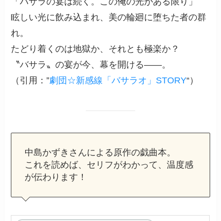
「バサラの宴は続く。この俺の光がある限り」
眩しい光に飲み込まれ、美の輪廻に堕ちた者の群
れ。
たどり着くのは地獄か、それとも極楽か？
〝バサラ〟の宴が今、幕を開ける――。
（引用：”
劇団☆新感線「バサラオ」STORY
“）
中島かずきさんによる原作の戯曲本。
これを読めば、セリフがわかって、温度感
が伝わります！