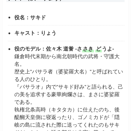
役名：サキド
キャスト：りょう
役のモデル：佐々木 道誉 -さ
さき
ど
うよ-
鎌倉時代末期から南北朝時代の武将・守護大
名。
歴史上”バサラ者（婆娑羅大名）”と呼ばれてい
る人のひとり。
『バサラオ』内で”サキド好み”と語られる、己
の美を追求する豪華絢爛さは、まさに婆娑羅
である。
執権北条高時（キタタカ）に仕えたのち、後
醍醐天皇側に寝返ったり、ゴノミカドが「隠
岐の島に流された際に送ってくれたのもサキ