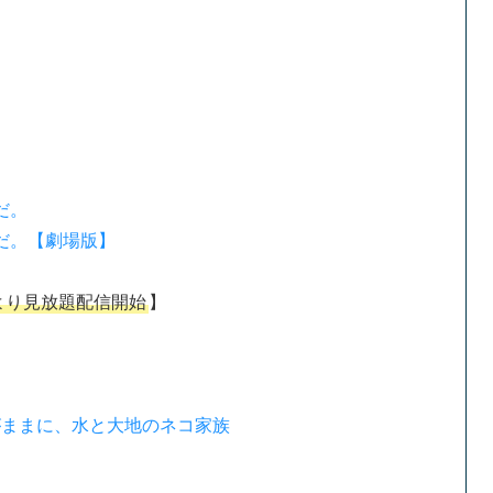
だ。
だ。【劇場版】
日より見放題配信開始
】
がままに、水と大地のネコ家族