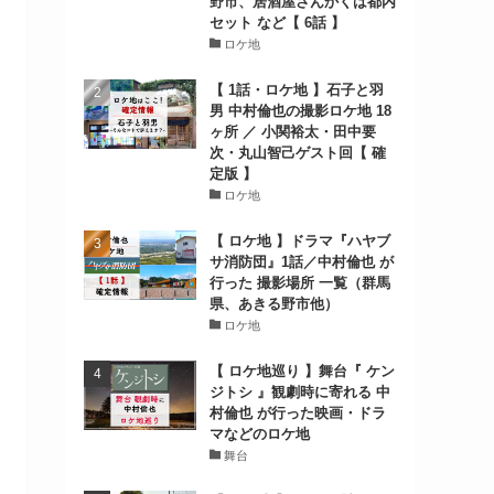
野市、居酒屋さんかくは都内
セット など【 6話 】
ロケ地
【 1話・ロケ地 】石子と羽
男 中村倫也の撮影ロケ地 18
ヶ所 ／ 小関裕太・田中要
次・丸山智己ゲスト回【 確
定版 】
ロケ地
【 ロケ地 】ドラマ『ハヤブ
サ消防団』1話／中村倫也 が
行った 撮影場所 一覧（群馬
県、あきる野市他）
ロケ地
【 ロケ地巡り 】舞台『 ケン
ジトシ 』観劇時に寄れる 中
村倫也 が行った映画・ドラ
マなどのロケ地
舞台