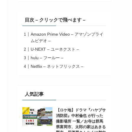
目次 – クリックで飛べます –
Amazon Prime Video – アマゾンプライ
ムビデオ –
U-NEXT – ユーネクスト –
hulu – フールー –
Netflix – ネットフリックス –
人気記事
【ロケ地】ドラマ『ハヤブサ
消防団』中村倫也 が行った
撮影場所 一覧／お寺は群馬
県富岡市、太郎の家はあきる