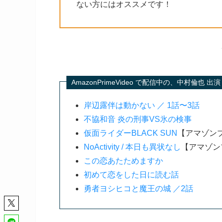
ない方にはオススメです！
AmazonPrimeVideo で配信中の、中村倫
岸辺露伴は動かない ／ 1話〜3話
不協和音 炎の刑事VS氷の検事
仮面ライダーBLACK SUN
【アマゾン
NoActivity / 本日も異状なし
【アマゾン
この恋あたためますか
初めて恋をした日に読む話
勇者ヨシヒコと魔王の城 ／2話