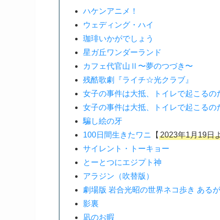
ハケンアニメ！
ウェディング・ハイ
珈琲いかがでしょう
星ガ丘ワンダーランド
カフェ代官山Ⅱ〜夢のつづき〜
残酷歌劇『ライチ☆光クラブ』
女子の事件は大抵、トイレで起こるの
女子の事件は大抵、トイレで起こるの
騙し絵の牙
100日間生きたワニ
【
2023年1月19
サイレント・トーキョー
とーとつにエジプト神
アラジン（吹替版）
劇場版 岩合光昭の世界ネコ歩き ある
影裏
凪のお暇