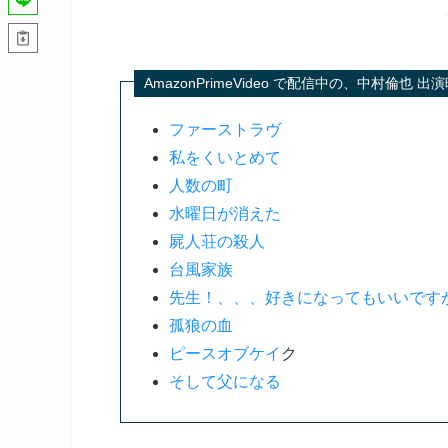
AmazonPrimeVideo で配信中の、中村倫
ファーストラヴ
私をくいとめて
人数の町
水曜日が消えた
屍人荘の殺人
台風家族
先生！、、、好きになってもいいです
孤狼の血
ピースオブケイ
ク
そして父になる