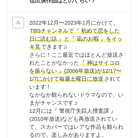
也出演作品はどのぐらい？
2022年12月〜2023年1月にかけて、
TBSチャンネルで『 初めて恋をした
日に読む話 』と『 凪のお暇 』をイッ
キ見
できます♫
さらに！ここ最近ではほとんど放送さ
れたことがなかった
『 神はサイコロ
を振らない 』(2006年放送)が12/17〜
1/7にかけて毎週土曜日に放送
されて
います！
なかなか観られないドラマなので、い
まがチャンスです♫
12月には『 警視庁失踪人捜査課 』
(2010年放送)なども再放送されてい
て、スカパーではレアな作品も観られ
るので、楽しみがありますよ。