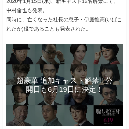
2020年1月15日(水)、新キャスト12名解禁にて、
中村倫也も発表。
同時に、亡くなった社長の息子・伊庭惟高(いばこ
れたか)役であることも発表された。
超豪華 追加キャスト解禁!! 公
開日も6月19日に決定！