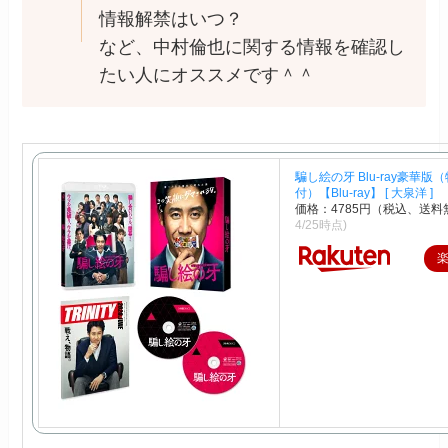
情報解禁はいつ？
など、中村倫也に関する情報を確認し
たい人にオススメです＾＾
騙し絵の牙 Blu-ray豪華版
付）【Blu-ray】 [ 大泉洋 ]
価格：4785円（税込、送料
4/25時点)