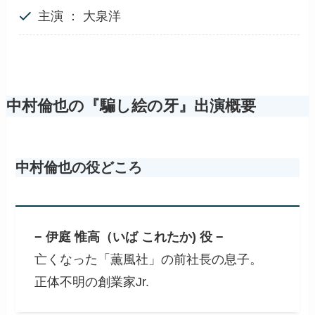
主演 ： 大泉洋
中村倫也の『騙し絵の牙』出演概要
中村倫也の役どころ
− 伊庭 惟高（いば これたか) 役 −
亡くなった「薫風社」の前社長の息子。
正体不明の創業家Jr.