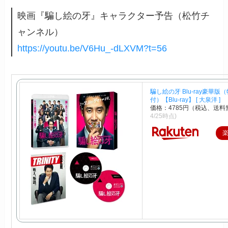
映画『騙し絵の牙』キャラクター予告（松竹チ
ャンネル）
https://youtu.be/V6Hu_-dLXVM?t=56
騙し絵の牙 Blu-ray豪華版
付）【Blu-ray】 [ 大泉洋 ]
価格：4785円（税込、送料
4/25時点)